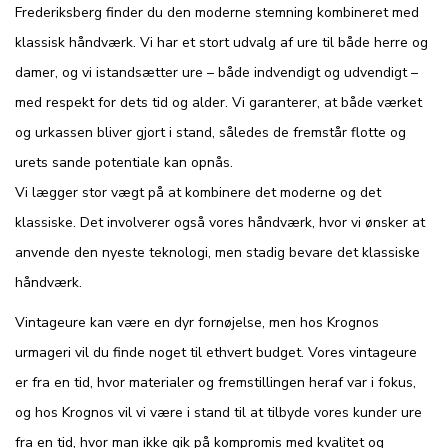
Frederiksberg finder du den moderne stemning kombineret med
klassisk håndværk. Vi har et stort udvalg af ure til både herre og
damer, og vi istandsætter ure – både indvendigt og udvendigt –
med respekt for dets tid og alder. Vi garanterer, at både værket
og urkassen bliver gjort i stand, således de fremstår flotte og
urets sande potentiale kan opnås.
Vi lægger stor vægt på at kombinere det moderne og det
klassiske. Det involverer også vores håndværk, hvor vi ønsker at
anvende den nyeste teknologi, men stadig bevare det klassiske
håndværk.
Vintageure kan være en dyr fornøjelse, men hos Krognos
urmageri vil du finde noget til ethvert budget. Vores vintageure
er fra en tid, hvor materialer og fremstillingen heraf var i fokus,
og hos Krognos vil vi være i stand til at tilbyde vores kunder ure
fra en tid, hvor man ikke gik på kompromis med kvalitet og