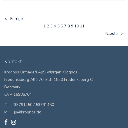
<--Forrige
1
2
3
4
5
6
7
8
9
10
11
Næste-->
Kontakt
Krognos Urmageri ApS v/Jørgen Krognos
Frederiksberg Allé 70, kld., 1820 Frederiksberg C
Denmark
CVR 16986704
T:
33791450
/
53791450
M:
jp@krognos.dk