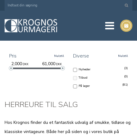
Pris
Diverse
Nulstil
Nulstil
2,000
61,000
DKK
DKK
(3)
Nyheder
(0)
Tilbud
(81)
På lager
HERREURE TIL SALG
Hos Krognos finder du et fantastisk udvalg af smukke, tidløse og
klassiske vintageure. Både her på siden og i vores butik på