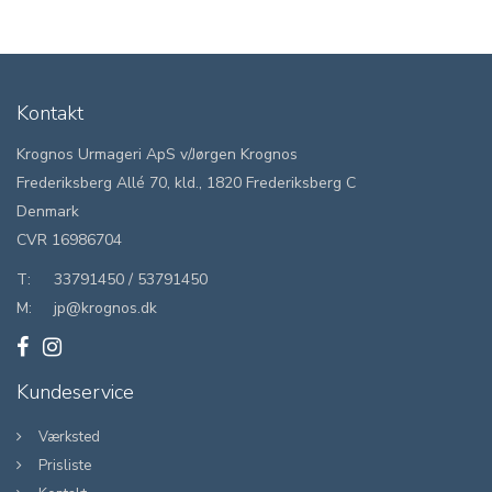
Kontakt
Krognos Urmageri ApS v/Jørgen Krognos
Frederiksberg Allé 70, kld., 1820 Frederiksberg C
Denmark
CVR 16986704
T:
33791450
/
53791450
M:
jp@krognos.dk
Kundeservice
Værksted
Prisliste