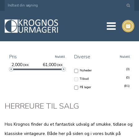
Pris
Diverse
Nulstil
Nulstil
2,000
61,000
DKK
DKK
(3)
Nyheder
(0)
Tilbud
(81)
På lager
HERREURE TIL SALG
Hos Krognos finder du et fantastisk udvalg af smukke, tidløse og
klassiske vintageure. Både her på siden og i vores butik på