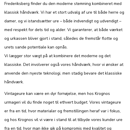
Frederiksberg finder du den moderne stemning kombineret med
klassisk håndværk. Vi har et stort udvalg af ure til både herre og
damer, og vi istandsætter ure – både indvendigt og udvendigt –
med respekt for dets tid og alder. Vi garanterer, at både værket
og urkassen bliver gjort i stand, således de fremstår flotte og
urets sande potentiale kan opnås.
Vi lægger stor vægt på at kombinere det moderne og det
klassiske. Det involverer også vores håndværk, hvor vi ønsker at
anvende den nyeste teknologi, men stadig bevare det klassiske
håndværk.
Vintageure kan være en dyr fornøjelse, men hos Krognos
urmageri vil du finde noget til ethvert budget. Vores vintageure
er fra en tid, hvor materialer og fremstillingen heraf var i fokus,
og hos Krognos vil vi være i stand til at tilbyde vores kunder ure
fra en tid, hvor man ikke gik på kompromis med kvalitet og