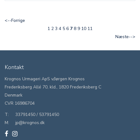
<--Forrige
1
2
3
4
5
6
7
8
9
10
11
Næste-->
Kontakt
Krognos Urmageri ApS v/Jørgen Krognos
Frederiksberg Allé 70, kld., 1820 Frederiksberg C
Denmark
CVR 16986704
T:
33791450
/
53791450
M:
jp@krognos.dk