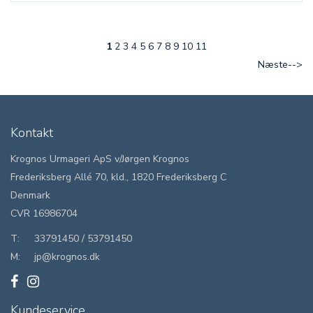
1
2
3
4
5
6
7
8
9
10
11
Næste-->
Kontakt
Krognos Urmageri ApS v/Jørgen Krognos
Frederiksberg Allé 70, kld., 1820 Frederiksberg C
Denmark
CVR 16986704
T:
33791450
/
53791450
M:
jp@krognos.dk
Kundeservice