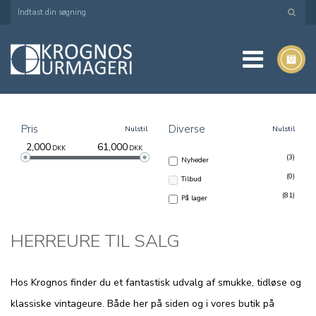
Pris
Diverse
Nulstil
Nulstil
2,000
61,000
DKK
DKK
(3)
Nyheder
(0)
Tilbud
(81)
På lager
HERREURE TIL SALG
Hos Krognos finder du et fantastisk udvalg af smukke, tidløse og
klassiske vintageure. Både her på siden og i vores butik på