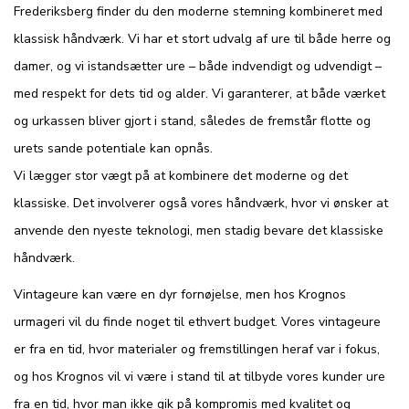
Frederiksberg finder du den moderne stemning kombineret med
klassisk håndværk. Vi har et stort udvalg af ure til både herre og
damer, og vi istandsætter ure – både indvendigt og udvendigt –
med respekt for dets tid og alder. Vi garanterer, at både værket
og urkassen bliver gjort i stand, således de fremstår flotte og
urets sande potentiale kan opnås.
Vi lægger stor vægt på at kombinere det moderne og det
klassiske. Det involverer også vores håndværk, hvor vi ønsker at
anvende den nyeste teknologi, men stadig bevare det klassiske
håndværk.
Vintageure kan være en dyr fornøjelse, men hos Krognos
urmageri vil du finde noget til ethvert budget. Vores vintageure
er fra en tid, hvor materialer og fremstillingen heraf var i fokus,
og hos Krognos vil vi være i stand til at tilbyde vores kunder ure
fra en tid, hvor man ikke gik på kompromis med kvalitet og