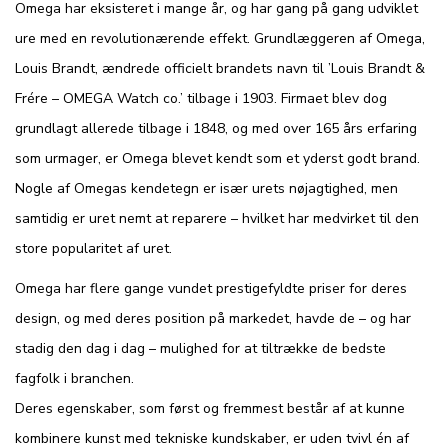
Omega har eksisteret i mange år, og har gang på gang udviklet
ure med en revolutionærende effekt. Grundlæggeren af Omega,
Louis Brandt, ændrede officielt brandets navn til ’Louis Brandt &
Frére – OMEGA Watch co.’ tilbage i 1903. Firmaet blev dog
grundlagt allerede tilbage i 1848, og med over 165 års erfaring
som urmager, er Omega blevet kendt som et yderst godt brand.
Nogle af Omegas kendetegn er især urets nøjagtighed, men
samtidig er uret nemt at reparere – hvilket har medvirket til den
store popularitet af uret.
Omega har flere gange vundet prestigefyldte priser for deres
design, og med deres position på markedet, havde de – og har
stadig den dag i dag – mulighed for at tiltrække de bedste
fagfolk i branchen.
Deres egenskaber, som først og fremmest består af at kunne
kombinere kunst med tekniske kundskaber, er uden tvivl én af