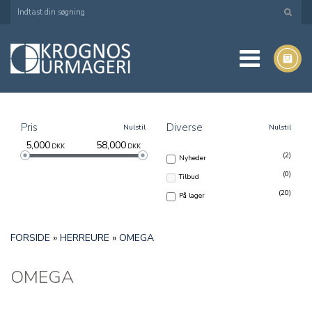
Pris
Diverse
Nulstil
Nulstil
5,000
58,000
DKK
DKK
(2)
Nyheder
(0)
Tilbud
(20)
På lager
FORSIDE
»
HERREURE
»
OMEGA
OMEGA