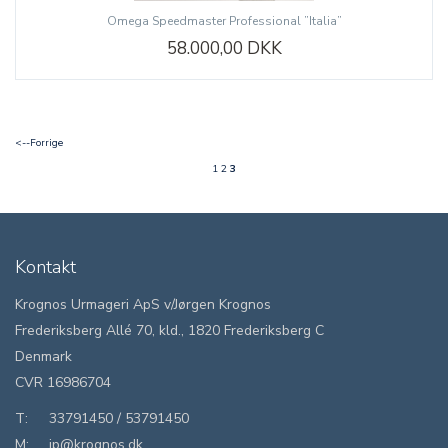
Omega Speedmaster Professional ”Italia”
58.000,00 DKK
<--Forrige
1
2
3
Kontakt
Krognos Urmageri ApS v/Jørgen Krognos
Frederiksberg Allé 70, kld., 1820 Frederiksberg C
Denmark
CVR 16986704
T:
33791450
/
53791450
M:
jp@krognos.dk