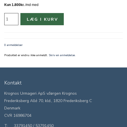
0 anmeldelser
Produktet er endnu ikke anmeldt.
Skriv en anmeldelse.
Kontakt
Krognos Urmageri ApS v/Jørgen Krognos
Frederiksberg Allé 70, kld., 1820 Frederiksberg C
Denmark
CVR 16986704
T:
33791450
/
53791450