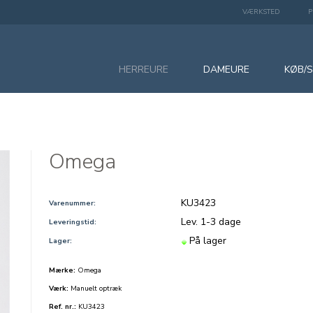
VÆRKSTED
P
HERREURE
DAMEURE
KØB/
Omega
KU3423
Varenummer:
Lev. 1-3 dage
Leveringstid:
På lager
Lager:
Mærke:
Omega
Værk:
Manuelt optræk
Ref. nr.:
KU3423