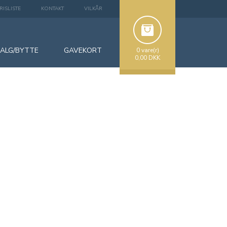
RISLISTE
KONTAKT
VILKÅR
SALG/BYTTE
GAVEKORT
0 vare(r)
0,00 DKK