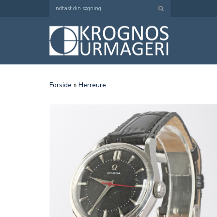
Forside
»
Herreure